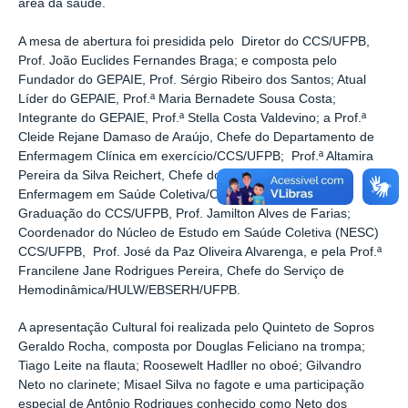
área da saúde.
A mesa de abertura foi presidida pelo Diretor do CCS/UFPB,
Prof. João Euclides Fernandes Braga; e composta pelo
Fundador do GEPAIE, Prof. Sérgio Ribeiro dos Santos; Atual
Líder do GEPAIE, Prof.ª Maria Bernadete Sousa Costa;
Integrante do GEPAIE, Prof.ª Stella Costa Valdevino; a Prof.ª
Cleide Rejane Damaso de Araújo, Chefe do Departamento de
Enfermagem Clínica em exercício/CCS/UFPB; Prof.ª Altamira
Pereira da Silva Reichert, Chefe do Departamento de
Enfermagem em Saúde Coletiva/CCS/UFPB; Assessor de
Graduação do CCS/UFPB, Prof. Jamilton Alves de Farias;
Coordenador do Núcleo de Estudo em Saúde Coletiva (NESC)
CCS/UFPB, Prof. José da Paz Oliveira Alvarenga, e pela Prof.ª
Francilene Jane Rodrigues Pereira, Chefe do Serviço de
Hemodinâmica/HULW/EBSERH/UFPB.
A apresentação Cultural foi realizada pelo Quinteto de Sopros
Geraldo Rocha, composta por Douglas Feliciano na trompa;
Tiago Leite na flauta; Roosewelt Hadller no oboé; Gilvandro
Neto no clarinete; Misael Silva no fagote e uma participação
especial de Antônio Rodrigues conhecido como Neto dos