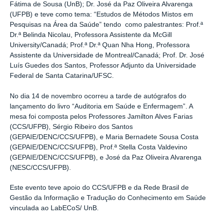
Fátima de Sousa (UnB); Dr. José da Paz Oliveira Alvarenga
(UFPB) e teve como tema: “Estudos de Métodos Mistos em
Pesquisas na Área da Saúde” tendo como palestrantes: Prof.ª
Dr.ª Belinda Nicolau, Professora Assistente da McGill
University/Canadá; Prof.ª Dr.ª Quan Nha Hong, Professora
Assistente da Universidade de Montreal/Canadá; Prof. Dr. José
Luís Guedes dos Santos, Professor Adjunto da Universidade
Federal de Santa Catarina/UFSC.
No dia 14 de novembro ocorreu a tarde de autógrafos do
lançamento do livro “Auditoria em Saúde e Enfermagem”. A
mesa foi composta pelos Professores Jamilton Alves Farias
(CCS/UFPB), Sérgio Ribeiro dos Santos
(GEPAIE/DENC/CCS/UFPB), e Maria Bernadete Sousa Costa
(GEPAIE/DENC/CCS/UFPB), Prof.ª Stella Costa Valdevino
(GEPAIE/DENC/CCS/UFPB), e José da Paz Oliveira Alvarenga
(NESC/CCS/UFPB).
Este evento teve apoio do CCS/UFPB e da Rede Brasil de
Gestão da Informação e Tradução do Conhecimento em Saúde
vinculada ao LabECoS/ UnB.