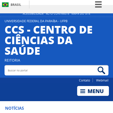
BRASIL
Simplifique!
ACESSIBILIDADE
ALTO CONTRASTE
MAPA DO SITE
Comunica BR
UNIVERSIDADE FEDERAL DA PARAÍBA - UFPB
CCS - CENTRO DE
Participe
CIÊNCIAS DA
Acesso à informação
SAÚDE
Legislação
Canais
REITORIA
Buscar no portal
Bus
Contato
Webmail
NOTÍCIAS