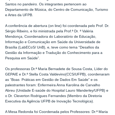
Santos no pandeiro. Os integrantes pertencem ao
Departamento de Música, do Centro de Comunicação, Turismo
e Artes da UFPB.
A conferência de abertura (on line) foi coordenada pelo Prof. Dr.
Sérgio Ribeiro, e foi ministrada pela Prof.ª Dr. ª Valéria
Mendonça, Coordenadora do Laboratório de Educação,
Informação e Comunicação em Saúde da Universidade de
Brasília (LabECoS/ UnB), e, teve como tema “Desafios da
Gestão da Informação e Tradução do Conhecimento para a
Pesquisa em Saúde”.
Os professoras Dr.ª Maria Bernadete de Sousa Costa, Líder do
GEPAIE e Dr.ª Stella Costa Valdevino(CCS/UFPB), coordenaram
as “Boas Práticas em Gestão de Dados Em Saúde” e os
palestrantes foram: Enfermeira Anna Karolina de Carvalho
Abreu (Unidade E-saúde do Hospital Lauro Wanderley/UFPB) e
o Dr. Cleverton Rodrigues Fernandes (Membro da Diretoria
Executiva da Agência UFPB de Inovação Tecnológica).
A Mesa Redonda foi Coordenada pelos Professores: Dr.ª Maria