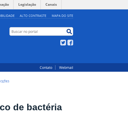
mação
Legislação
Canais
IBILIDADE
ALTO CONTRASTE
MAPA DO SITE
Buscar no portal
Buscar no portal
Twitter
Facebook
Contato
Webmail
ECÇÕES
co de bactéria