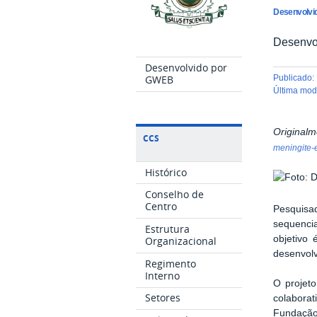
Desenvolvid
Desenvol
Desenvolvido por
GWEB
publicado
:
última mo
Origina
CCS
meningite-
Histórico
Conselho de
Centro
Pesquisad
sequenci
Estrutura
objetivo
Organizacional
desenvolv
Regimento
Interno
O projet
Setores
colabora
Fundação