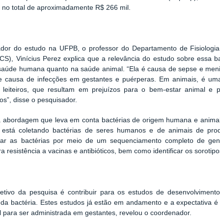
o no total de aproximadamente R$ 266 mil.
dor do estudo na UFPB, o professor do Departamento de Fisiologia 
S), Vinícius Perez explica que a relevância do estudo sobre essa bac
saúde humana quanto na saúde animal. “Ela é causa de sepse e meni
 e causa de infecções em gestantes e puérperas. Em animais, é uma
 leiteiros, que resultam em prejuízos para o bem-estar animal e p
s”, disse o pesquisador.
abordagem que leva em conta bactérias de origem humana e animal, 
 está coletando bactérias de seres humanos e de animais de prod
izar as bactérias por meio de um sequenciamento completo de ge
a resistência a vacinas e antibióticos, bem como identificar os sorotip
jetivo da pesquisa é contribuir para os estudos de desenvolviment
 da bactéria. Estes estudos já estão em andamento e a expectativa é
l para ser administrada em gestantes, revelou o coordenador.