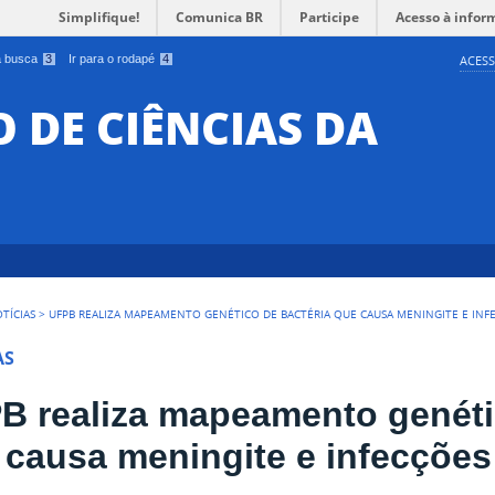
Simplifique!
Comunica BR
Participe
Acesso à infor
 a busca
3
Ir para o rodapé
4
ACESS
O DE CIÊNCIAS DA
TÍCIAS
>
UFPB REALIZA MAPEAMENTO GENÉTICO DE BACTÉRIA QUE CAUSA MENINGITE E INF
AS
B realiza mapeamento genéti
 causa meningite e infecções