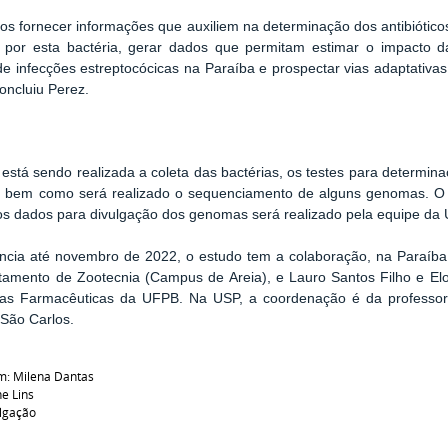
s fornecer informações que auxiliem na determinação dos antibiótic
s por esta bactéria, gerar dados que permitam estimar o impacto d
e infecções estreptocócicas na Paraíba e prospectar vias adaptativas
concluiu Perez.
stá sendo realizada a coleta das bactérias, os testes para determinaç
s, bem como será realizado o sequenciamento de alguns genomas. O
os dados para divulgação dos genomas será realizado pela equipe da
cia até novembro de 2022, o estudo tem a colaboração, na Paraíba,
tamento de Zootecnia (Campus de Areia), e Lauro Santos Filho e 
ias Farmacêuticas da UFPB. Na USP, a coordenação é da professora 
 São Carlos.
m: Milena Dantas
ne Lins
ulgação