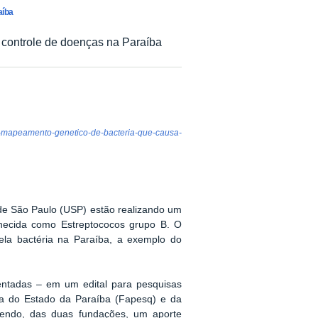
aíba
 controle de doenças na Paraíba
liza-mapeamento-genetico-de-bacteria-que-causa-
de São Paulo (USP) estão realizando um
ecida como Estreptococos grupo B. O
pela bactéria na Paraíba, a exemplo do
entadas – em um edital para pesquisas
sa do Estado da Paraíba (Fapesq) e da
endo, das duas fundações, um aporte