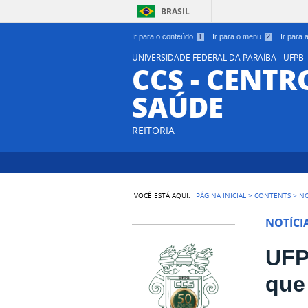
BRASIL
Ir para o conteúdo
1
Ir para o menu
2
Ir para
UNIVERSIDADE FEDERAL DA PARAÍBA - UFPB
CCS - CENTR
SAÚDE
REITORIA
VOCÊ ESTÁ AQUI:
PÁGINA INICIAL
>
CONTENTS
>
NO
NOTÍCI
UFP
que