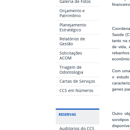
Galeria de Fotos
financeir
Orçamento e
Patrimônio
Planejamento
Coordena
Estratégico
Saúde (CC
Relatórios de
tanto na 
Gestão
de vida,
Solicitações
rebanhos
ACOM
econômico
Triagem de
Com uma 
Odontologia
o estudo
Cartas de Serviços
caracter
genes par
CCS em Números
Outro ob
RESERVAS
sorotipos
disponíve
Auditorios do CCS