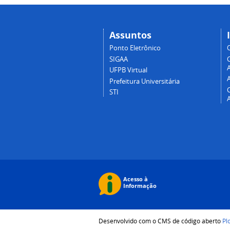
Assuntos
Ponto Eletrônico
SIGAA
A
UFPB Virtual
Prefeitura Universitária
STI
Desenvolvido com o CMS de código aberto
Pl