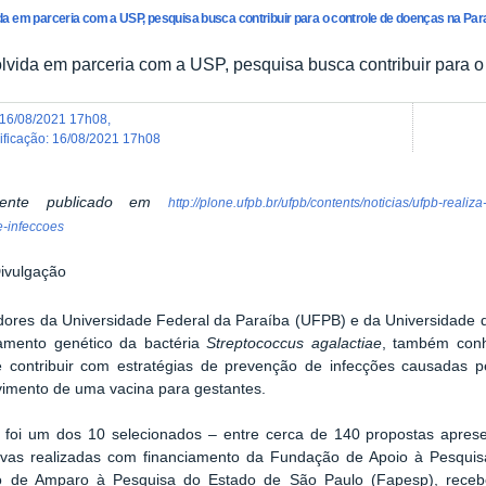
a em parceria com a USP, pesquisa busca contribuir para o controle de doenças na Par
vida em parceria com a USP, pesquisa busca contribuir para o
16/08/2021 17h08
,
dificação
:
16/08/2021 17h08
lmente publicado em
http://plone.ufpb.br/ufpb/contents/noticias/ufpb-rea
e-infeccoes
ores da Universidade Federal da Paraíba (UFPB) e da Universidade 
amento genético da bactéria
Streptococcus agalactiae
, também conh
 é contribuir com estratégias de prevenção de infecções causadas 
imento de uma vacina para gestantes.
o foi um dos 10 selecionados – entre cerca de 140 propostas apres
tivas realizadas com financiamento da Fundação de Apoio à Pesqui
 de Amparo à Pesquisa do Estado de São Paulo (Fapesp), receb