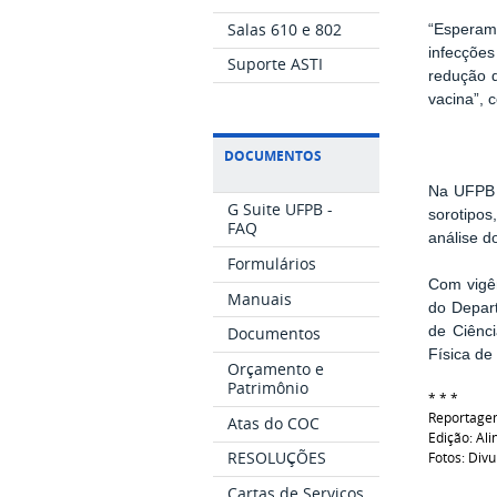
Salas 610 e 802
“Esperamo
infecçõe
Suporte ASTI
redução d
vacina”, 
DOCUMENTOS
Na UFPB e
G Suite UFPB -
sorotipo
FAQ
análise d
Formulários
Com vigên
Manuais
do Depar
de Ciênc
Documentos
Física de
Orçamento e
Patrimônio
* * *
Reportage
Atas do COC
Edição: Ali
RESOLUÇÕES
Fotos: Div
Cartas de Serviços