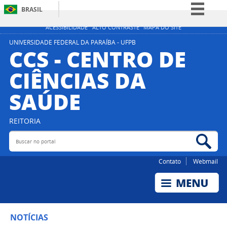
BRASIL
Simplifique!
ACESSIBILIDADE
ALTO CONTRASTE
MAPA DO SITE
Comunica BR
UNIVERSIDADE FEDERAL DA PARAÍBA - UFPB
CCS - CENTRO DE
Participe
CIÊNCIAS DA
Acesso à informação
SAÚDE
Legislação
Canais
REITORIA
Buscar no portal
Bus
Contato
Webmail
NOTÍCIAS