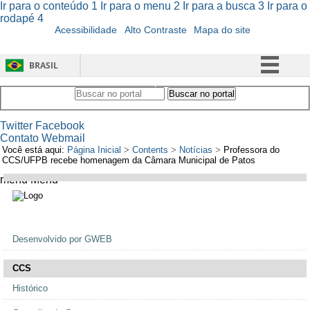
Ir para o conteúdo
1
Ir para o menu
2
Ir para a busca
3
Ir para o
rodapé
4
Acessibilidade
Alto Contraste
Mapa do site
BRASIL
Simplifique!
Buscar no portal
Buscar no portal
Comunica BR
Twitter
Facebook
Participe
Contato
Webmail
Você está aqui:
Página Inicial
>
Contents
>
Notícias
>
Professora do
Acesso à informação
CCS/UFPB recebe homenagem da Câmara Municipal de Patos
Legislação
menu
Menu
Canais
Navegação
Desenvolvido por GWEB
CCS
Histórico