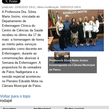
publicado
:
20/05/2019 10h11
,
última modificação
:
20/05/2019 10h11
A Professora Dra. Sônia
Maria Josino, vinculada ao
Departamento de
Enfermagem Clínica do
Centro de Ciências da Saúde
recebeu no último dia 17 de
maio a homenagem de honra
ao mérito pelos serviços
prestados como docente em
Enfermagem, durante as
comemorações alusivas à
Professora Sônia Maria Josino
Semana da Enfermagem. A
homenageada na Câmara Municipal
propositura foi da vereadora
de Patos.
de Patos Nadigerlane e a
sessão especial aconteceu
no Plenário Edvaldo Mota na
Câmara Municipal de Patos.
Voltar para o topo
rodapé