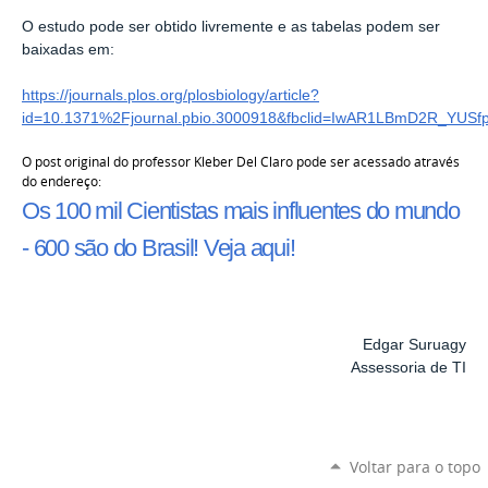
O estudo pode ser obtido livremente e as tabelas podem ser
baixadas em:
https://journals.plos.org/plosbiology/article?
id=10.1371%2Fjournal.pbio.3000918&fbclid=IwAR1LBmD2R_Y
O post original do professor Kleber Del Claro pode ser acessado através
do endereço:
Os 100 mil Cientistas mais influentes do mundo
- 600 são do Brasil! Veja aqui!
Edgar Suruagy
Assessoria de TI
Voltar para o topo