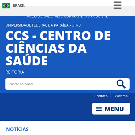
BRASIL
Simplifique!
ACESSIBILIDADE
ALTO CONTRASTE
MAPA DO SITE
Comunica BR
UNIVERSIDADE FEDERAL DA PARAÍBA - UFPB
CCS - CENTRO DE
Participe
CIÊNCIAS DA
Acesso à informação
SAÚDE
Legislação
Canais
REITORIA
Buscar no portal
Bus
Contato
Webmail
NOTÍCIAS