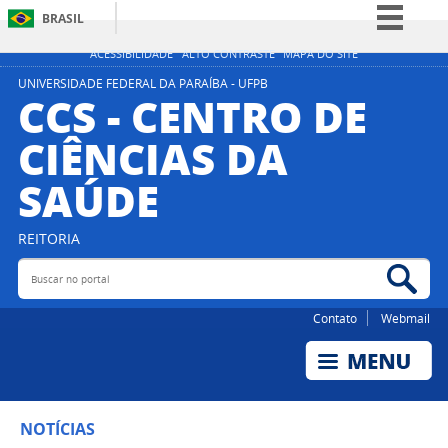
BRASIL
Simplifique!
ACESSIBILIDADE
ALTO CONTRASTE
MAPA DO SITE
Comunica BR
UNIVERSIDADE FEDERAL DA PARAÍBA - UFPB
CCS - CENTRO DE
Participe
CIÊNCIAS DA
Acesso à informação
SAÚDE
Legislação
Canais
REITORIA
Buscar no portal
Bus
Contato
Webmail
NOTÍCIAS