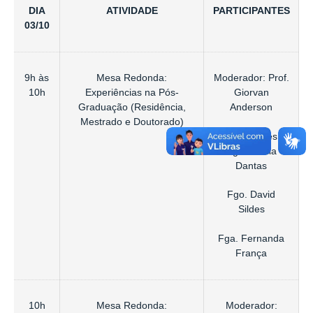
DIA
ATIVIDADE
PARTICIPANTES
03/10
9h às
Mesa Redonda:
Moderador: Prof.
10h
Experiências na Pós-
Giorvan
Graduação (Residência,
Anderson
Mestrado e Doutorado)
Palestrantes:
Fga. Paôlla
Dantas
Fgo. David
Sildes
Fga. Fernanda
França
10h
Mesa Redonda:
Moderador: