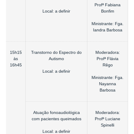
Profª Fabiana
Local: a definir
Bonfim
Ministrante: Fga.
Iandra Barbosa
15h15
Transtorno do Espectro do
Moderadora:
às
Autismo
Profª Flávia
16h45
Rêgo
Local: a definir
Ministrante: Fga.
Nayanna
Barbosa
Atuação fonoaudiológica
Moderadora:
com pacientes queimados
Profª Luciane
Spinelli
Local: a definir