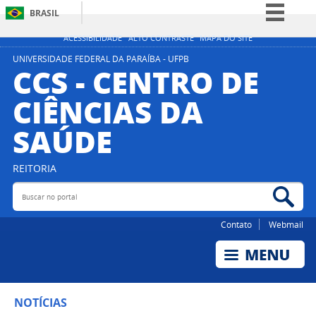
BRASIL
Simplifique!
ACESSIBILIDADE
ALTO CONTRASTE
MAPA DO SITE
Comunica BR
UNIVERSIDADE FEDERAL DA PARAÍBA - UFPB
CCS - CENTRO DE
Participe
CIÊNCIAS DA
Acesso à informação
SAÚDE
Legislação
Canais
REITORIA
Buscar no portal
Bus
Contato
Webmail
NOTÍCIAS