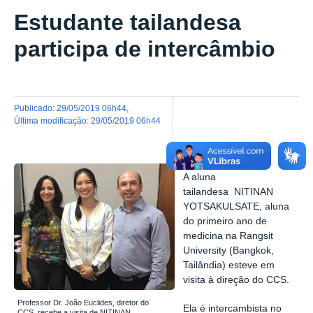
Estudante tailandesa
participa de intercâmbio
publicado
:
29/05/2019 06h44
,
última modificação
:
29/05/2019 06h44
A aluna
tailandesa NITINAN
YOTSAKULSATE, aluna
do primeiro ano de
medicina na Rangsit
University (Bangkok,
Tailândia) esteve em
visita à direção do CCS.
Professor Dr. João Euclides, diretor do
Ela é intercambista no
CCS, recebe a visita de NITINAN