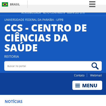
BRASIL
Simplifique!
ACESSIBILIDADE
ALTO CONTRASTE
MAPA DO SITE
Comunica BR
UNIVERSIDADE FEDERAL DA PARAÍBA - UFPB
CCS - CENTRO DE
Participe
CIÊNCIAS DA
Acesso à informação
SAÚDE
Legislação
Canais
REITORIA
Buscar no portal
Bus
Contato
Webmail
NOTÍCIAS