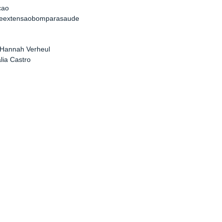
cao
deextensaobomparasaude
 Hannah Verheul
ália Castro