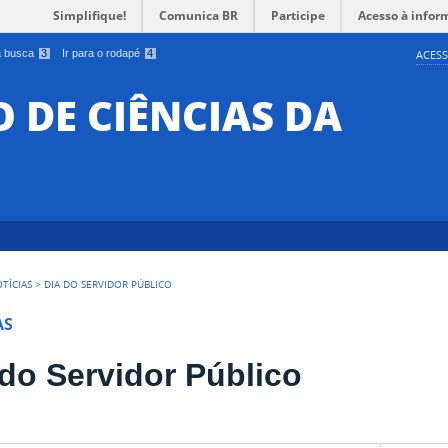
Simplifique!
Comunica BR
Participe
Acesso à infor
 a busca
3
Ir para o rodapé
4
ACESS
O DE CIÊNCIAS DA
TÍCIAS
>
DIA DO SERVIDOR PÚBLICO
AS
 do Servidor Público