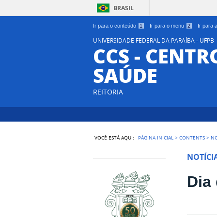
BRASIL
Ir para o conteúdo
1
Ir para o menu
2
Ir para
UNIVERSIDADE FEDERAL DA PARAÍBA - UFPB
CCS - CENTR
SAÚDE
REITORIA
VOCÊ ESTÁ AQUI:
PÁGINA INICIAL
>
CONTENTS
>
NO
NOTÍCI
Dia