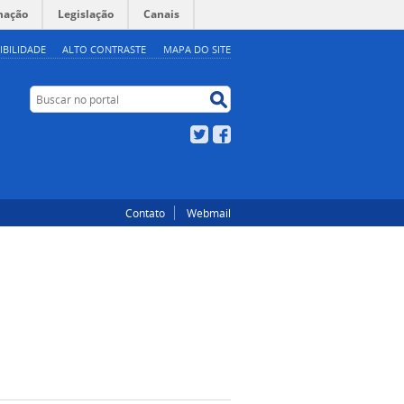
mação
Legislação
Canais
IBILIDADE
ALTO CONTRASTE
MAPA DO SITE
Buscar no portal
Buscar no portal
Twitter
Facebook
Contato
Webmail