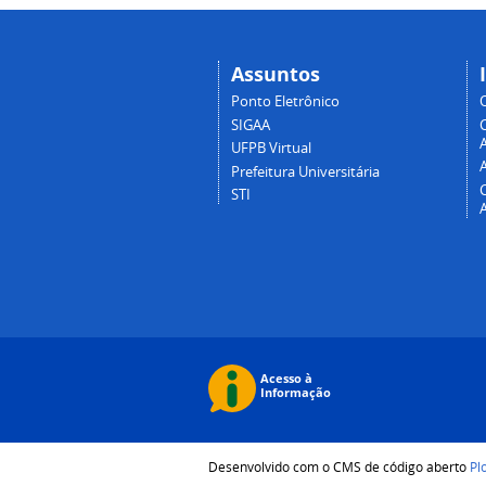
Assuntos
Ponto Eletrônico
SIGAA
A
UFPB Virtual
Prefeitura Universitária
STI
Desenvolvido com o CMS de código aberto
Pl