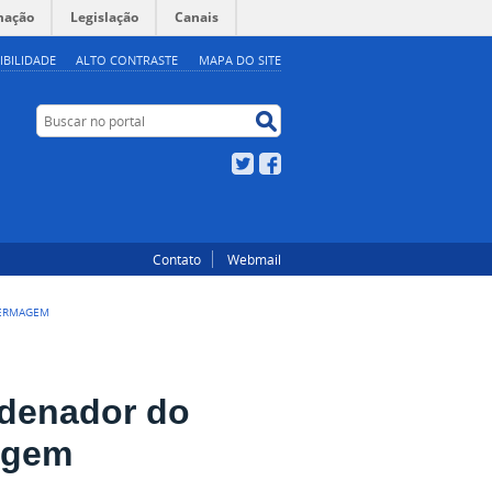
mação
Legislação
Canais
IBILIDADE
ALTO CONTRASTE
MAPA DO SITE
Buscar no portal
Buscar no portal
Twitter
Facebook
Contato
Webmail
FERMAGEM
rdenador do
agem