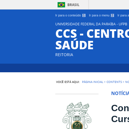
BRASIL
Ir para o conteúdo
1
Ir para o menu
2
Ir para
UNIVERSIDADE FEDERAL DA PARAÍBA - UFPB
CCS - CENTR
SAÚDE
REITORIA
VOCÊ ESTÁ AQUI:
PÁGINA INICIAL
>
CONTENTS
>
NO
NOTÍCI
Con
Cur