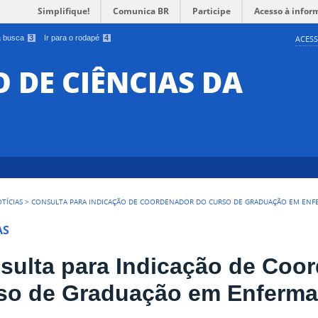
Simplifique!
Comunica BR
Participe
Acesso à infor
 a busca
3
Ir para o rodapé
4
ACESS
O DE CIÊNCIAS DA
TÍCIAS
>
CONSULTA PARA INDICAÇÃO DE COORDENADOR DO CURSO DE GRADUAÇÃO EM EN
AS
sulta para Indicação de Coo
so de Graduação em Enferm