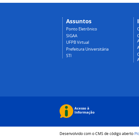
Assuntos
Ponto Eletrônico
SIGAA
A
UFPB Virtual
Prefeitura Universitária
STI
Desenvolvido com o CMS de código aberto
Pl