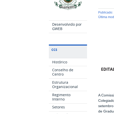
publicado
:
última mo
Desenvolvido por
GWEB
CCS
Histórico
EDITA
Conselho de
Centro
Estrutura
Organizacional
Regimento
A Comissã
Interno
Colegiad
setembro 
Setores
de Gradua