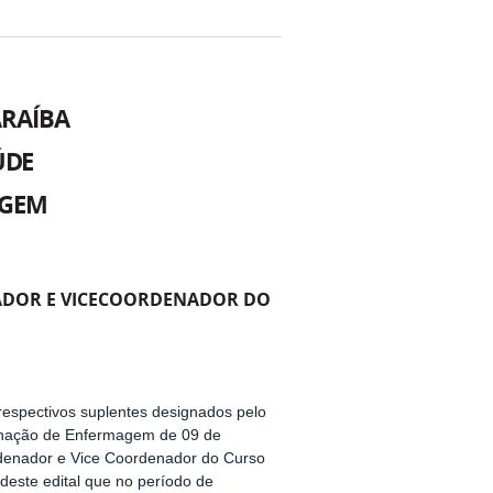
ARAÍBA
ÚDE
AGEM
NADOR E VICECOORDENADOR DO
respectivos suplentes designados pelo
denação de Enfermagem de 09 de
rdenador e Vice Coordenador do Curso
este edital que no período de