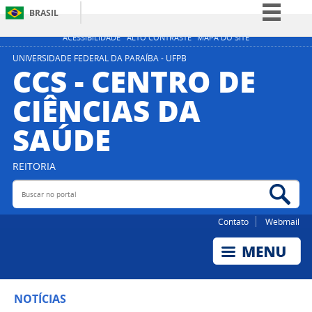
BRASIL
Simplifique!
ACESSIBILIDADE
ALTO CONTRASTE
MAPA DO SITE
Comunica BR
UNIVERSIDADE FEDERAL DA PARAÍBA - UFPB
CCS - CENTRO DE
Participe
CIÊNCIAS DA
Acesso à informação
SAÚDE
Legislação
Canais
REITORIA
Buscar no portal
Bus
Contato
Webmail
NOTÍCIAS