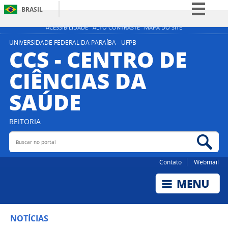
BRASIL
Simplifique!
ACESSIBILIDADE
ALTO CONTRASTE
MAPA DO SITE
Comunica BR
UNIVERSIDADE FEDERAL DA PARAÍBA - UFPB
CCS - CENTRO DE
Participe
CIÊNCIAS DA
Acesso à informação
SAÚDE
Legislação
Canais
REITORIA
Buscar no portal
Bus
Contato
Webmail
NOTÍCIAS