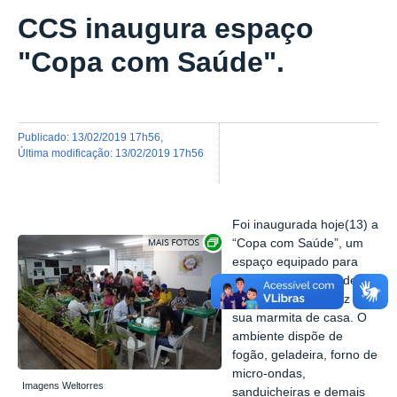
CCS inaugura espaço
"Copa com Saúde".
publicado
:
13/02/2019 17h56
,
última modificação
:
13/02/2019 17h56
Foi inaugurada hoje(13) a
Exibir carrossel de imagens
“Copa com Saúde”, um
espaço equipado para
acolher a comunidade
universitária que traz a
sua marmita de casa. O
ambiente dispõe de
fogão, geladeira, forno de
micro-ondas,
Imagens Weltorres
sanduicheiras e demais