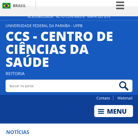
BRASIL
Simplifique!
ACESSIBILIDADE
ALTO CONTRASTE
MAPA DO SITE
Comunica BR
UNIVERSIDADE FEDERAL DA PARAÍBA - UFPB
CCS - CENTRO DE
Participe
CIÊNCIAS DA
Acesso à informação
SAÚDE
Legislação
Canais
REITORIA
Buscar no portal
Bus
Contato
Webmail
NOTÍCIAS