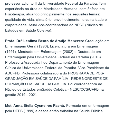
professor adjunto II da Universidade Federal da Paraíba. Tem
experiência na área de Motricidade Humana, com ênfase em
Fisioterapia, atuando principalmente nos seguintes temas:
qualidade de vida, climatério, envelhecimento, terceira idade e
corporeidade. Atual vice-coordenadora do NESC (Núcleo de
Estudos em Saúde Coletiva).
Profa. Dr.ª Lenilma Bento de Araújo Menezes:
Graduação em
Enfermagem Geral (1990), Licenciatura em Enfermagem
(1991), Mestrado em Enfermagem (2002) e Doutorado em
Enfermagem pela Universidade Federal da Paraíba (2016).
Professora Associada I do Departamento de Enfermagem
Clínica da Universidade Federal da Paraíba. Vice-Presidente da
ADUFPB. Professora colaboradora do PROGRAMA DE PÓS-
GRADUAÇÃO EM SAÚDE DA FAMÍLIA - REDE NORDESTE DE
FORMAÇÃO EM SAÚDE DA FAMÍLIA. Foi coordenadora do
Núcleo de Estudos emSaúde Coletiva - NESC/CCS/UFPB na
gestão 2019 - 2021.
Mst. Anna Stella Cysneiros Pachá:
Formada em enfermagem
pela UFPB (1999) e desde então trabalha na Saúde Pública