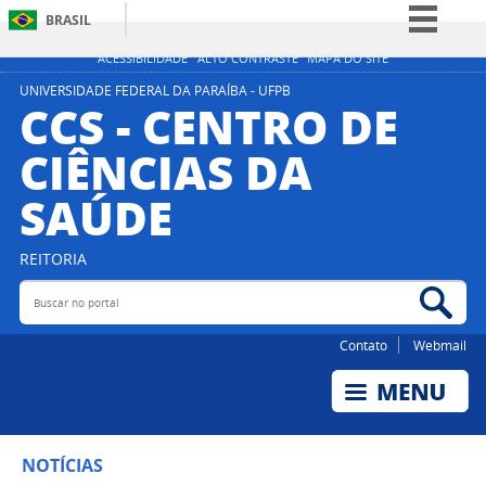
BRASIL
Simplifique!
ACESSIBILIDADE
ALTO CONTRASTE
MAPA DO SITE
Comunica BR
UNIVERSIDADE FEDERAL DA PARAÍBA - UFPB
CCS - CENTRO DE
Participe
CIÊNCIAS DA
Acesso à informação
SAÚDE
Legislação
Canais
REITORIA
Buscar no portal
Bus
Contato
Webmail
NOTÍCIAS