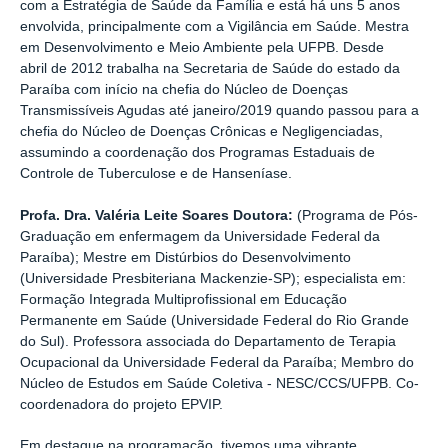
com a Estratégia de Saúde da Família e está há uns 5 anos
envolvida, principalmente com a Vigilância em Saúde. Mestra
em Desenvolvimento e Meio Ambiente pela UFPB. Desde
abril de 2012 trabalha na Secretaria de Saúde do estado da
Paraíba com início na chefia do Núcleo de Doenças
Transmissíveis Agudas até janeiro/2019 quando passou para a
chefia do Núcleo de Doenças Crônicas e Negligenciadas,
assumindo a coordenação dos Programas Estaduais de
Controle de Tuberculose e de Hanseníase.
Profa. Dra. Valéria Leite Soares Doutora:
(Programa de Pós-
Graduação em enfermagem da Universidade Federal da
Paraíba); Mestre em Distúrbios do Desenvolvimento
(Universidade Presbiteriana Mackenzie-SP); especialista em:
Formação Integrada Multiprofissional em Educação
Permanente em Saúde (Universidade Federal do Rio Grande
do Sul). Professora associada do Departamento de Terapia
Ocupacional da Universidade Federal da Paraíba; Membro do
Núcleo de Estudos em Saúde Coletiva - NESC/CCS/UFPB. Co-
coordenadora do projeto EPVIP.
Em destaque na programação, tivemos uma vibrante