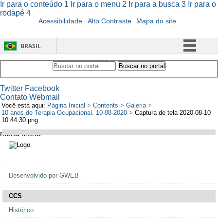
Ir para o conteúdo
1
Ir para o menu
2
Ir para a busca
3
Ir para o
rodapé
4
Acessibilidade
Alto Contraste
Mapa do site
BRASIL
Simplifique!
Buscar no portal
Buscar no portal
Comunica BR
Twitter
Facebook
Participe
Contato
Webmail
Você está aqui:
Página Inicial
>
Contents
>
Galeria
>
Acesso à informação
10 anos de Terapia Ocupacional. 10-08-2020
>
Captura de tela 2020-08-10
10.44.30.png
Legislação
menu
Menu
Canais
Navegação
Desenvolvido por GWEB
CCS
Histórico