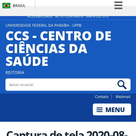
BRASIL
Simplifique!
ACESSIBILIDADE
ALTO CONTRASTE
MAPA DO SITE
Comunica BR
UNIVERSIDADE FEDERAL DA PARAÍBA - UFPB
CCS - CENTRO DE
Participe
CIÊNCIAS DA
Acesso à informação
SAÚDE
Legislação
Canais
REITORIA
Buscar no portal
Bus
Contato
Webmail
Captura de tela 2020-08-