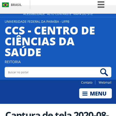
BRASIL
Simplifique!
ACESSIBILIDADE
ALTO CONTRASTE
MAPA DO SITE
Comunica BR
UNIVERSIDADE FEDERAL DA PARAÍBA - UFPB
CCS - CENTRO DE
Participe
CIÊNCIAS DA
Acesso à informação
SAÚDE
Legislação
Canais
REITORIA
Buscar no portal
Bus
Contato
Webmail
Captura de tela 2020-08-