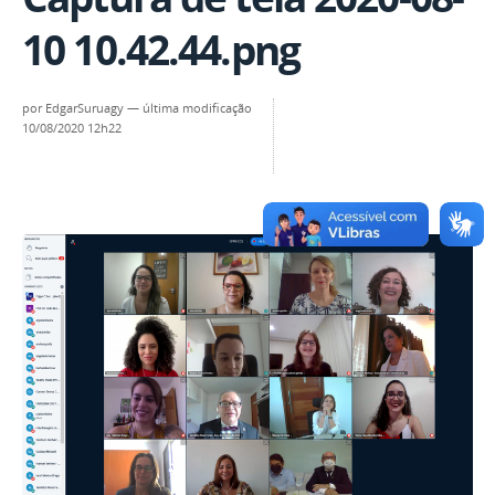
10 10.42.44.png
por
EdgarSuruagy
—
última modificação
10/08/2020 12h22