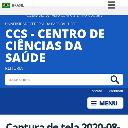
BRASIL
Simplifique!
ACESSIBILIDADE
ALTO CONTRASTE
MAPA DO SITE
Comunica BR
UNIVERSIDADE FEDERAL DA PARAÍBA - UFPB
CCS - CENTRO DE
Participe
CIÊNCIAS DA
Acesso à informação
SAÚDE
Legislação
Canais
REITORIA
Buscar no portal
Bus
Contato
Webmail
Captura de tela 2020-08-