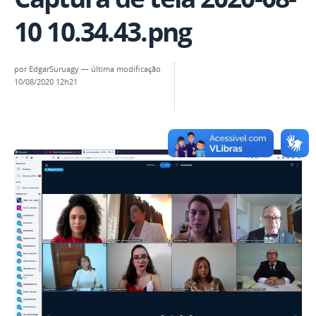
10 10.34.43.png
por
EdgarSuruagy
—
última modificação
10/08/2020 12h21