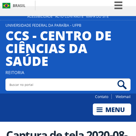
BRASIL
Simplifique!
ACESSIBILIDADE
ALTO CONTRASTE
MAPA DO SITE
Comunica BR
UNIVERSIDADE FEDERAL DA PARAÍBA - UFPB
CCS - CENTRO DE
Participe
CIÊNCIAS DA
Acesso à informação
SAÚDE
Legislação
Canais
REITORIA
Buscar no portal
Bus
Contato
Webmail
Captura de tela 2020-08-