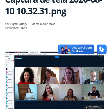
10 10.32.31.png
por
EdgarSuruagy
—
última modificação
10/08/2020 12h19