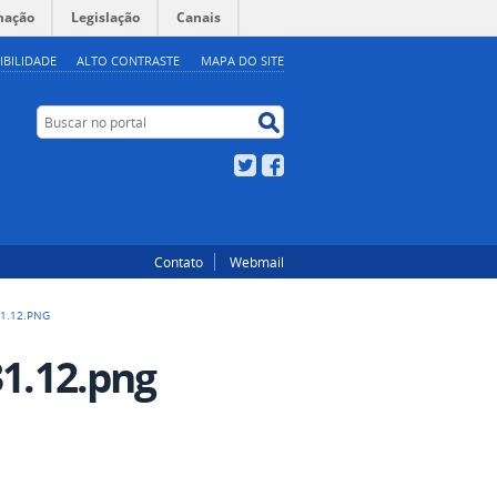
mação
Legislação
Canais
IBILIDADE
ALTO CONTRASTE
MAPA DO SITE
Buscar no portal
Buscar no portal
Twitter
Facebook
Contato
Webmail
31.12.PNG
31.12.png