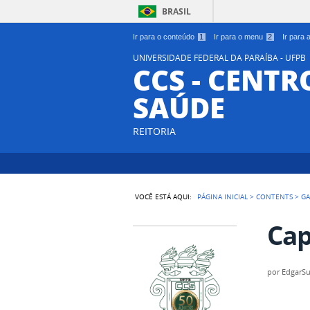
BRASIL
Ir para o conteúdo
1
Ir para o menu
2
Ir para
UNIVERSIDADE FEDERAL DA PARAÍBA - UFPB
CCS - CENTR
SAÚDE
REITORIA
VOCÊ ESTÁ AQUI:
PÁGINA INICIAL
>
CONTENTS
>
GA
Cap
por
EdgarS