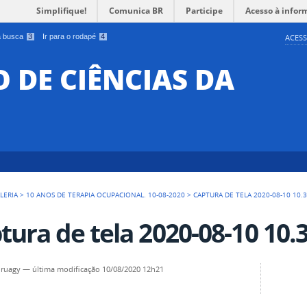
Simplifique!
Comunica BR
Participe
Acesso à infor
 a busca
3
Ir para o rodapé
4
ACESS
O DE CIÊNCIAS DA
LERIA
>
10 ANOS DE TERAPIA OCUPACIONAL. 10-08-2020
>
CAPTURA DE TELA 2020-08-10 10.
tura de tela 2020-08-10 10.
uruagy
—
última modificação
10/08/2020 12h21