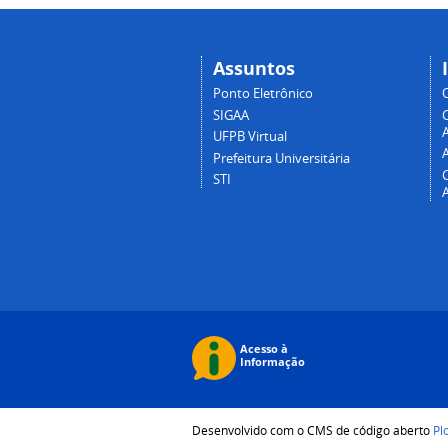
Assuntos
Ponto Eletrônico
SIGAA
A
UFPB Virtual
Prefeitura Universitária
STI
Desenvolvido com o CMS de código aberto
Pl