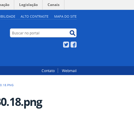
mação
Legislação
Canais
IBILIDADE
ALTO CONTRASTE
MAPA DO SITE
Buscar no portal
Buscar no portal
Twitter
Facebook
Contato
Webmail
30.18.PNG
30.18.png