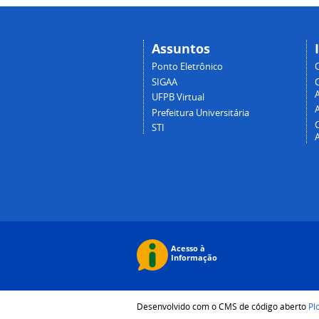
Assuntos
Ponto Eletrônico
SIGAA
A
UFPB Virtual
Prefeitura Universitária
STI
Desenvolvido com o CMS de código aberto
Pl