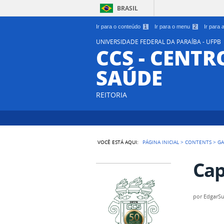
BRASIL
Ir para o conteúdo
1
Ir para o menu
2
Ir para
UNIVERSIDADE FEDERAL DA PARAÍBA - UFPB
CCS - CENTR
SAÚDE
REITORIA
VOCÊ ESTÁ AQUI:
PÁGINA INICIAL
>
CONTENTS
>
GA
Cap
por
EdgarS