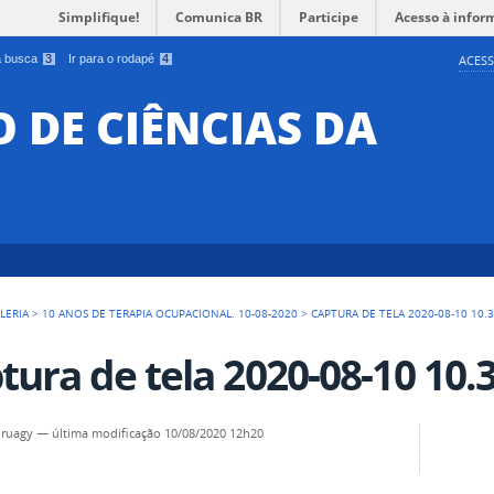
Simplifique!
Comunica BR
Participe
Acesso à infor
 a busca
3
Ir para o rodapé
4
ACESS
O DE CIÊNCIAS DA
LERIA
>
10 ANOS DE TERAPIA OCUPACIONAL. 10-08-2020
>
CAPTURA DE TELA 2020-08-10 10.
tura de tela 2020-08-10 10.
uruagy
—
última modificação
10/08/2020 12h20