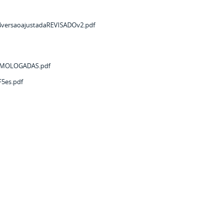
4versaoajustadaREVISADOv2.pdf
OMOLOGADAS.pdf
5es.pdf