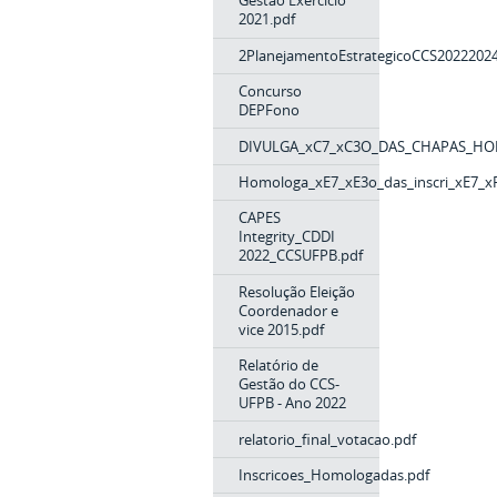
Gestão Exercício
2021.pdf
2PlanejamentoEstrategicoCCS2022202
Concurso
DEPFono
DIVULGA_xC7_xC3O_DAS_CHAPAS_H
Homologa_xE7_xE3o_das_inscri_xE7_xF
CAPES
Integrity_CDDI
2022_CCSUFPB.pdf
Resolução Eleição
Coordenador e
vice 2015.pdf
Relatório de
Gestão do CCS-
UFPB - Ano 2022
relatorio_final_votacao.pdf
Inscricoes_Homologadas.pdf