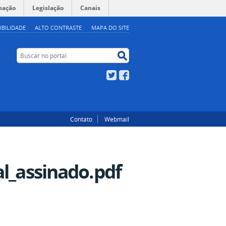
mação
Legislação
Canais
IBILIDADE
ALTO CONTRASTE
MAPA DO SITE
Buscar no portal
Buscar no portal
Twitter
Facebook
Contato
Webmail
al_assinado.pdf