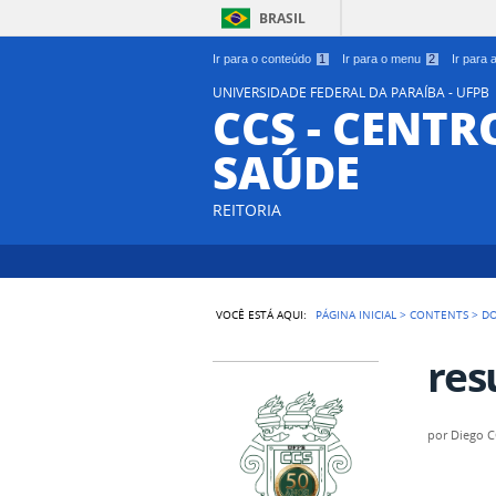
BRASIL
Ir para o conteúdo
1
Ir para o menu
2
Ir para
UNIVERSIDADE FEDERAL DA PARAÍBA - UFPB
CCS - CENTR
SAÚDE
REITORIA
VOCÊ ESTÁ AQUI:
PÁGINA INICIAL
>
CONTENTS
>
D
res
por
Diego 