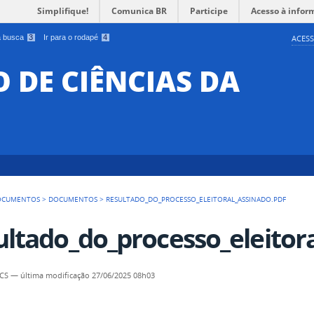
Simplifique!
Comunica BR
Participe
Acesso à infor
 a busca
3
Ir para o rodapé
4
ACESS
O DE CIÊNCIAS DA
OCUMENTOS
>
DOCUMENTOS
>
RESULTADO_DO_PROCESSO_ELEITORAL_ASSINADO.PDF
ultado_do_processo_eleitor
CCS
—
última modificação
27/06/2025 08h03