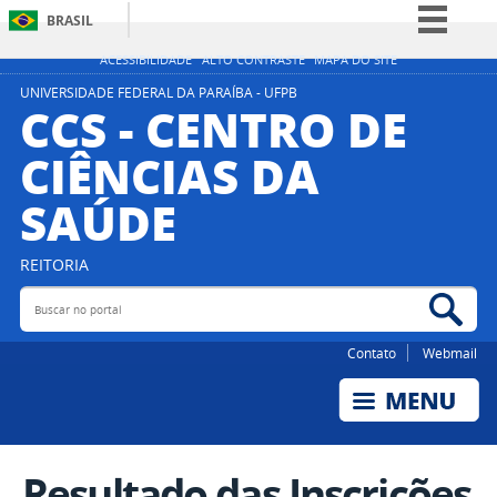
BRASIL
Simplifique!
ACESSIBILIDADE
ALTO CONTRASTE
MAPA DO SITE
Comunica BR
UNIVERSIDADE FEDERAL DA PARAÍBA - UFPB
CCS - CENTRO DE
Participe
CIÊNCIAS DA
Acesso à informação
SAÚDE
Legislação
Canais
REITORIA
Buscar no portal
Bus
Contato
Webmail
Resultado das Inscrições