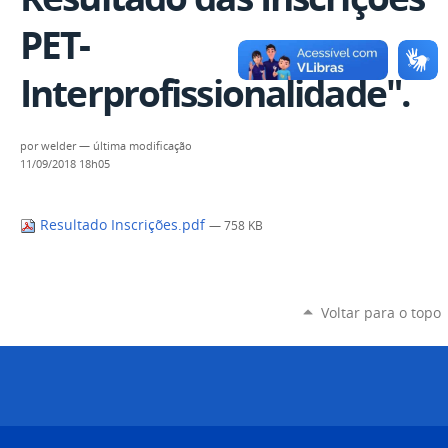
PET-
Interprofissionalidade".
por
welder
—
última modificação
11/09/2018 18h05
Resultado Inscrições.pdf
— 758 KB
Voltar para o topo