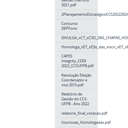
Gestão Exercício
2021.pdf
2PlanejamentoEstrategicoCCS2022202
Concurso
DEPFono
DIVULGA_xC7_xC3O_DAS_CHAPAS_H
Homologa_xE7_xE3o_das_inscri_xE7_xF
CAPES
Integrity_CDDI
2022_CCSUFPB.pdf
Resolução Eleição
Coordenador e
vice 2015.pdf
Relatório de
Gestão do CCS-
UFPB - Ano 2022
relatorio_final_votacao.pdf
Inscricoes_Homologadas.pdf