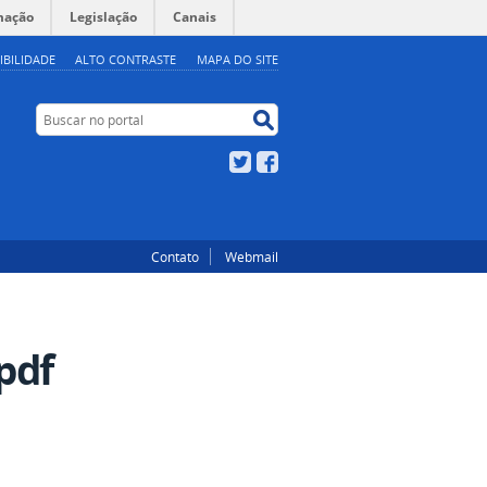
mação
Legislação
Canais
IBILIDADE
ALTO CONTRASTE
MAPA DO SITE
Buscar no portal
Buscar no portal
Twitter
Facebook
Contato
Webmail
.pdf