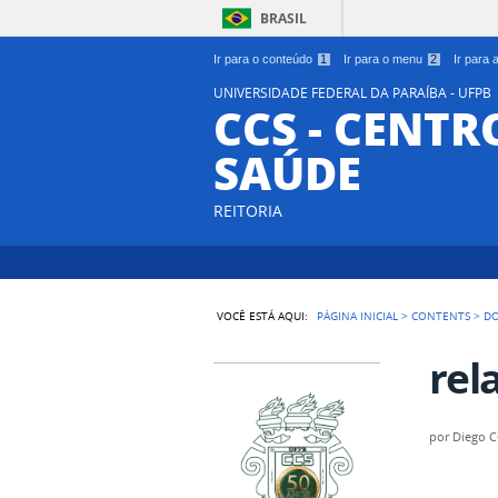
BRASIL
Ir para o conteúdo
1
Ir para o menu
2
Ir para
UNIVERSIDADE FEDERAL DA PARAÍBA - UFPB
CCS - CENTR
SAÚDE
REITORIA
VOCÊ ESTÁ AQUI:
PÁGINA INICIAL
>
CONTENTS
>
D
rel
por
Diego 