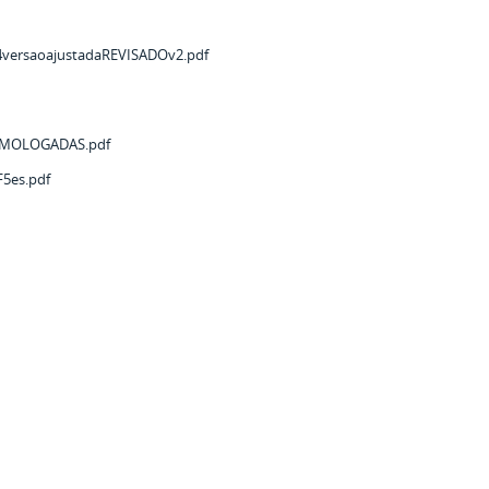
4versaoajustadaREVISADOv2.pdf
OMOLOGADAS.pdf
5es.pdf