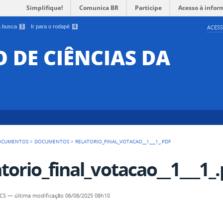
Simplifique!
Comunica BR
Participe
Acesso à infor
 a busca
3
Ir para o rodapé
4
ACESS
O DE CIÊNCIAS DA
OCUMENTOS
>
DOCUMENTOS
>
RELATORIO_FINAL_VOTACAO__1___1_.PDF
atorio_final_votacao__1___1_
CCS
—
última modificação
06/08/2025 08h10