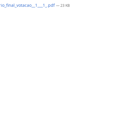
rio_final_votacao__1___1_.pdf
— 23 KB