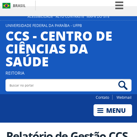
BRASIL
Simplifique!
ACESSIBILIDADE
ALTO CONTRASTE
MAPA DO SITE
Comunica BR
UNIVERSIDADE FEDERAL DA PARAÍBA - UFPB
CCS - CENTRO DE
Participe
CIÊNCIAS DA
Acesso à informação
SAÚDE
Legislação
Canais
REITORIA
Buscar no portal
Bus
Contato
Webmail
Relatório de Gestão CCS