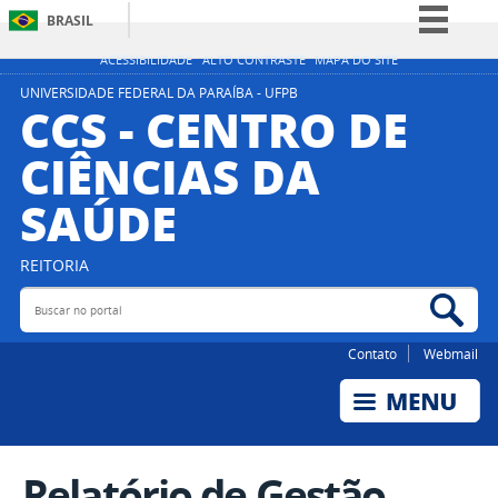
BRASIL
Simplifique!
ACESSIBILIDADE
ALTO CONTRASTE
MAPA DO SITE
Comunica BR
UNIVERSIDADE FEDERAL DA PARAÍBA - UFPB
CCS - CENTRO DE
Participe
CIÊNCIAS DA
Acesso à informação
SAÚDE
Legislação
Canais
REITORIA
Buscar no portal
Bus
Contato
Webmail
Relatório de Gestão