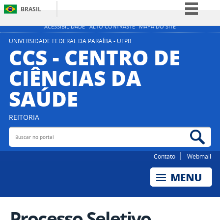
BRASIL
Simplifique!
ACESSIBILIDADE
ALTO CONTRASTE
MAPA DO SITE
Comunica BR
UNIVERSIDADE FEDERAL DA PARAÍBA - UFPB
CCS - CENTRO DE
Participe
CIÊNCIAS DA
Acesso à informação
SAÚDE
Legislação
Canais
REITORIA
Buscar no portal
Bus
Contato
Webmail
Processo Seletivo