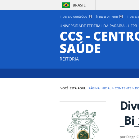
BRASIL
Ir para o conteúdo
1
Ir para o menu
2
Ir para
UNIVERSIDADE FEDERAL DA PARAÍBA - UFPB
CCS - CENTR
SAÚDE
REITORIA
VOCÊ ESTÁ AQUI:
PÁGINA INICIAL
>
CONTENTS
>
D
Div
_Bi
por
Diego 