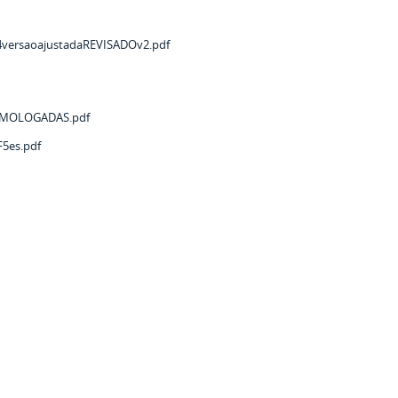
4versaoajustadaREVISADOv2.pdf
OMOLOGADAS.pdf
5es.pdf