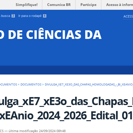
Simplifique!
Comunica BR
Participe
Acesso à infor
 a busca
3
Ir para o rodapé
4
ACESS
O DE CIÊNCIAS DA
OCUMENTOS
>
DOCUMENTOS
>
DIVULGA_XE7_XE3O_DAS_CHAPAS_HOMOLOGADAS_-_BI_XEANIO_
ulga_xE7_xE3o_das_Chapas
_xEAnio_2024_2026_Edital_0
CCS
—
última modificação
24/09/2024 08h48