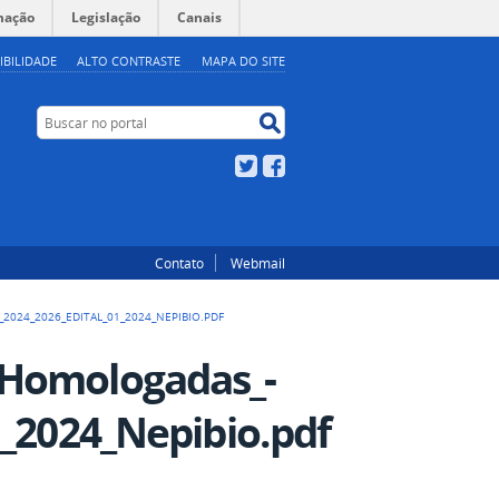
mação
Legislação
Canais
IBILIDADE
ALTO CONTRASTE
MAPA DO SITE
Buscar no portal
Buscar no portal
Twitter
Facebook
Contato
Webmail
2024_2026_EDITAL_01_2024_NEPIBIO.PDF
_Homologadas_-
1_2024_Nepibio.pdf