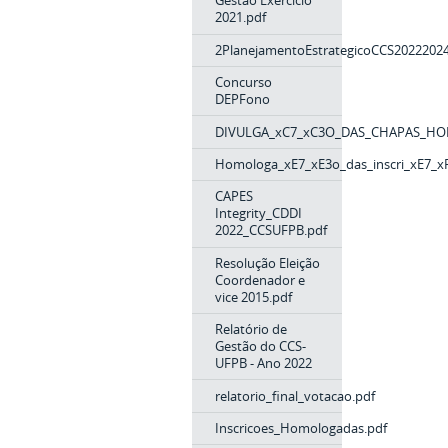
Gestão Exercício
2021.pdf
2PlanejamentoEstrategicoCCS2022202
Concurso
DEPFono
DIVULGA_xC7_xC3O_DAS_CHAPAS_H
Homologa_xE7_xE3o_das_inscri_xE7_xF
CAPES
Integrity_CDDI
2022_CCSUFPB.pdf
Resolução Eleição
Coordenador e
vice 2015.pdf
Relatório de
Gestão do CCS-
UFPB - Ano 2022
relatorio_final_votacao.pdf
Inscricoes_Homologadas.pdf