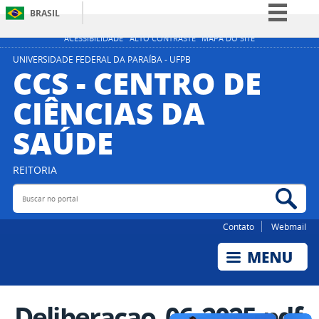
BRASIL
Simplifique!
ACESSIBILIDADE
ALTO CONTRASTE
MAPA DO SITE
Comunica BR
UNIVERSIDADE FEDERAL DA PARAÍBA - UFPB
CCS - CENTRO DE
Participe
CIÊNCIAS DA
Acesso à informação
SAÚDE
Legislação
Canais
REITORIA
Buscar no portal
Bus
Contato
Webmail
Deliberacao_06_2025.pdf