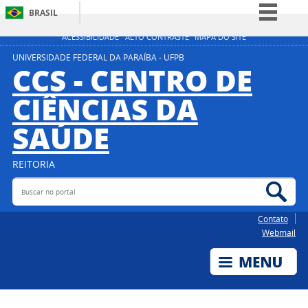
BRASIL
Simplifique!
ACESSIBILIDADE
ALTO CONTRASTE
MAPA DO SITE
Comunica BR
UNIVERSIDADE FEDERAL DA PARAÍBA - UFPB
CCS - CENTRO DE
Participe
CIÊNCIAS DA
Acesso à informação
SAÚDE
Legislação
Canais
REITORIA
Buscar no portal
Bus
Contato
Webmail