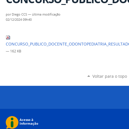
por
Diego CCS
—
última modificação
02/12/2024 09h40
CONCURSO_PUBLICO_DOCENTE_ODONTOPEDIATRIA_RESULTADO
— 162 KB
Voltar para o topo