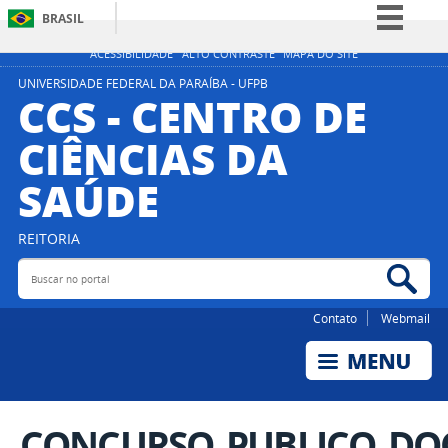
BRASIL
Simplifique!
ACESSIBILIDADE
ALTO CONTRASTE
MAPA DO SITE
Comunica BR
UNIVERSIDADE FEDERAL DA PARAÍBA - UFPB
CCS - CENTRO DE
Participe
CIÊNCIAS DA
Acesso à informação
SAÚDE
Legislação
Canais
REITORIA
Buscar no portal
Bus
Contato
Webmail
CONCURSO_PUBLICO_DOC