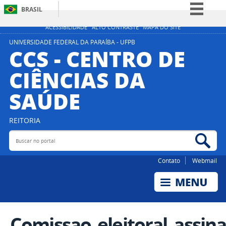
BRASIL
Simplifique!
ACESSIBILIDADE
ALTO CONTRASTE
MAPA DO SITE
Comunica BR
UNIVERSIDADE FEDERAL DA PARAÍBA - UFPB
CCS - CENTRO DE
Participe
CIÊNCIAS DA
Acesso à informação
SAÚDE
Legislação
Canais
REITORIA
Buscar no portal
Bus
Contato
Webmail
Comissao_eleitoral_assin