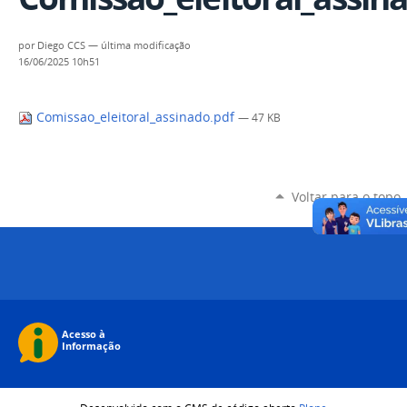
por
Diego CCS
—
última modificação
16/06/2025 10h51
Comissao_eleitoral_assinado.pdf
— 47 KB
Voltar para o topo