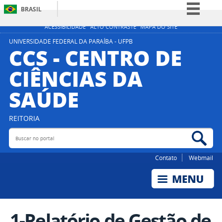
BRASIL
Simplifique!
ACESSIBILIDADE
ALTO CONTRASTE
MAPA DO SITE
Comunica BR
UNIVERSIDADE FEDERAL DA PARAÍBA - UFPB
CCS - CENTRO DE
Participe
CIÊNCIAS DA
Acesso à informação
SAÚDE
Legislação
Canais
REITORIA
Buscar no portal
Bus
Contato
Webmail
1-Relatório de Gestão de