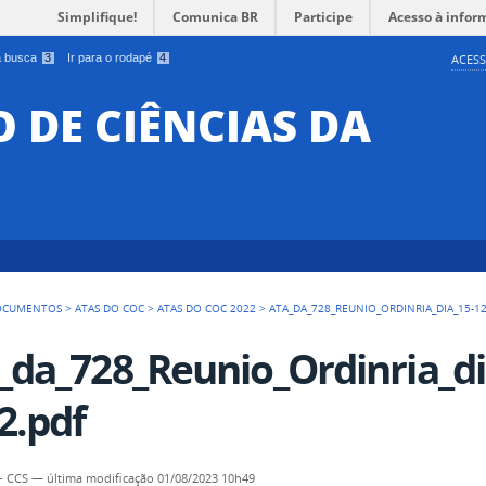
Simplifique!
Comunica BR
Participe
Acesso à infor
 a busca
3
Ir para o rodapé
4
ACESS
O DE CIÊNCIAS DA
OCUMENTOS
>
ATAS DO COC
>
ATAS DO COC 2022
>
ATA_DA_728_REUNIO_ORDINRIA_DIA_15-12
_da_728_Reunio_Ordinria_di
2.pdf
- CCS
—
última modificação
01/08/2023 10h49