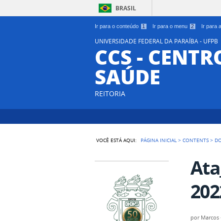
BRASIL
Ir para o conteúdo
1
Ir para o menu
2
Ir para
UNIVERSIDADE FEDERAL DA PARAÍBA - UFPB
CCS - CENTR
SAÚDE
REITORIA
VOCÊ ESTÁ AQUI:
PÁGINA INICIAL
>
CONTENTS
>
D
Ata
202
por
Marcos 