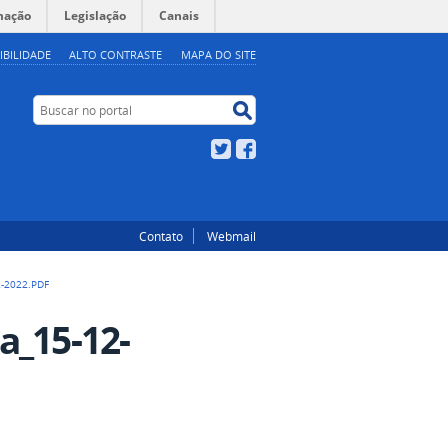
mação
Legislação
Canais
IBILIDADE
ALTO CONTRASTE
MAPA DO SITE
Buscar no portal
Buscar no portal
Twitter
Facebook
Contato
Webmail
-2022.PDF
a_15-12-