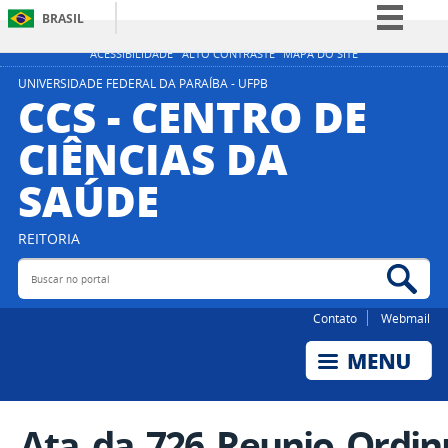
BRASIL
Simplifique!
ACESSIBILIDADE
ALTO CONTRASTE
MAPA DO SITE
Comunica BR
UNIVERSIDADE FEDERAL DA PARAÍBA - UFPB
CCS - CENTRO DE
Participe
CIÊNCIAS DA
Acesso à informação
SAÚDE
Legislação
Canais
REITORIA
Buscar no portal
Bus
Contato
Webmail
Ata_da_726_Reunio_Ordinr