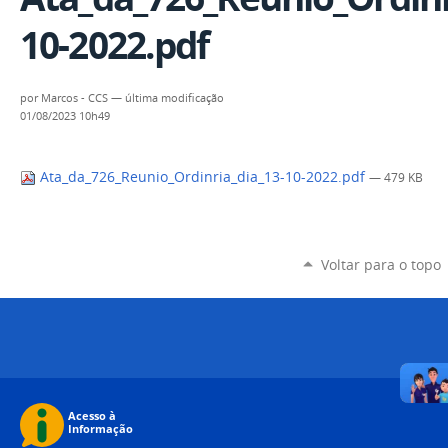
10-2022.pdf
por
Marcos - CCS
—
última modificação
01/08/2023 10h49
Ata_da_726_Reunio_Ordinria_dia_13-10-2022.pdf
— 479 KB
Voltar para o topo