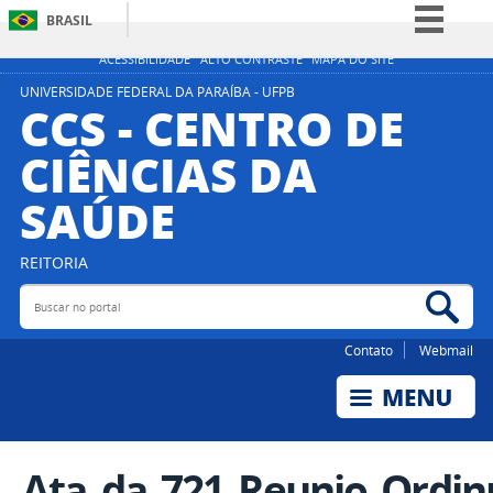
BRASIL
Simplifique!
ACESSIBILIDADE
ALTO CONTRASTE
MAPA DO SITE
Comunica BR
UNIVERSIDADE FEDERAL DA PARAÍBA - UFPB
CCS - CENTRO DE
Participe
CIÊNCIAS DA
Acesso à informação
SAÚDE
Legislação
Canais
REITORIA
Buscar no portal
Bus
Contato
Webmail
Ata_da_721_Reunio_Ordinr