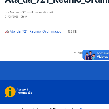
por
Marcos - CCS
—
última modificação
01/08/2023 10h49
Ata_da_721_Reunio_Ordinria.pdf
— 436 KB
Voltar para o topo