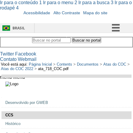
Ir para o conteúdo
1
Ir para o menu
2
Ir para a busca
3
Ir para o
rodapé
4
Acessibilidade
Alto Contraste
Mapa do site
BRASIL
Simplifique!
Buscar no portal
Buscar no portal
Comunica BR
Twitter
Facebook
Participe
Contato
Webmail
Você está aqui:
Página Inicial
>
Contents
>
Documentos
>
Atas do COC
>
Acesso à informação
Atas do COC 2022
>
ata_718_COC.pdf
Legislação
menu
Menu
Canais
Navegação
Desenvolvido por GWEB
CCS
Histórico