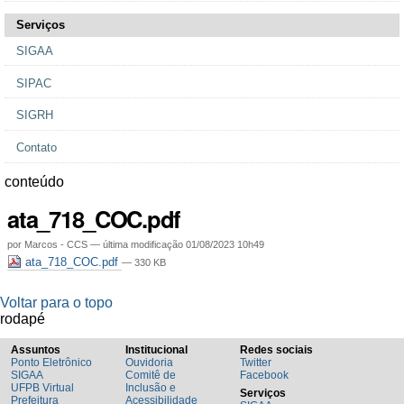
Serviços
SIGAA
SIPAC
SIGRH
Contato
conteúdo
ata_718_COC.pdf
por
Marcos - CCS
—
última modificação
01/08/2023 10h49
ata_718_COC.pdf
— 330 KB
Voltar para o topo
rodapé
Assuntos
Institucional
Redes sociais
Ponto Eletrônico
Ouvidoria
Twitter
SIGAA
Comitê de
Facebook
UFPB Virtual
Inclusão e
Serviços
Prefeitura
Acessibilidade