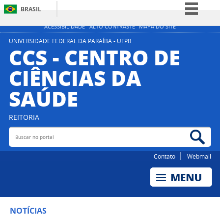
BRASIL
Simplifique!
ACESSIBILIDADE
ALTO CONTRASTE
MAPA DO SITE
Comunica BR
UNIVERSIDADE FEDERAL DA PARAÍBA - UFPB
CCS - CENTRO DE
Participe
CIÊNCIAS DA
Acesso à informação
SAÚDE
Legislação
Canais
REITORIA
Buscar no portal
Bus
Contato
Webmail
NOTÍCIAS