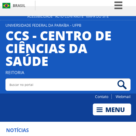
BRASIL
Simplifique!
ACESSIBILIDADE
ALTO CONTRASTE
MAPA DO SITE
Comunica BR
UNIVERSIDADE FEDERAL DA PARAÍBA - UFPB
CCS - CENTRO DE
Participe
CIÊNCIAS DA
Acesso à informação
SAÚDE
Legislação
Canais
REITORIA
Buscar no portal
Bus
Contato
Webmail
NOTÍCIAS