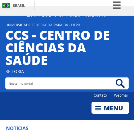
BRASIL
Simplifique!
ACESSIBILIDADE
ALTO CONTRASTE
MAPA DO SITE
Comunica BR
UNIVERSIDADE FEDERAL DA PARAÍBA - UFPB
CCS - CENTRO DE
Participe
CIÊNCIAS DA
Acesso à informação
SAÚDE
Legislação
Canais
REITORIA
Buscar no portal
Bus
Contato
Webmail
NOTÍCIAS