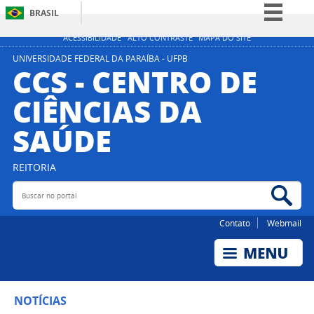
BRASIL
Simplifique!
ACESSIBILIDADE
ALTO CONTRASTE
MAPA DO SITE
Comunica BR
UNIVERSIDADE FEDERAL DA PARAÍBA - UFPB
CCS - CENTRO DE
Participe
CIÊNCIAS DA
Acesso à informação
SAÚDE
Legislação
Canais
REITORIA
Buscar no portal
Bus
Contato
Webmail
NOTÍCIAS