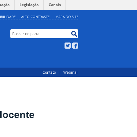
mação
Legislação
Canais
IBILIDADE
ALTO CONTRASTE
MAPA DO SITE
Buscar no portal
Buscar no portal
Twitter
Facebook
Contato
Webmail
docente