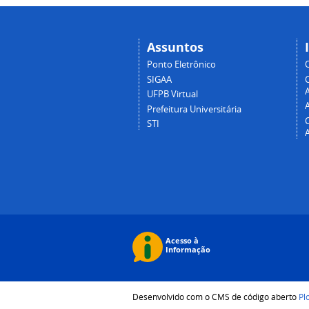
Assuntos
Ponto Eletrônico
SIGAA
A
UFPB Virtual
Prefeitura Universitária
STI
Desenvolvido com o CMS de código aberto
Pl