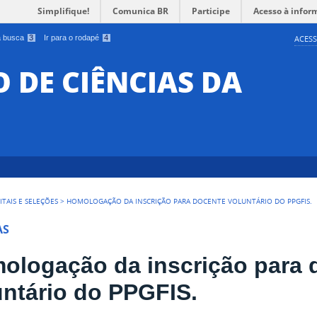
Simplifique!
Comunica BR
Participe
Acesso à infor
 a busca
3
Ir para o rodapé
4
ACESS
O DE CIÊNCIAS DA
ITAIS E SELEÇÕES
>
HOMOLOGAÇÃO DA INSCRIÇÃO PARA DOCENTE VOLUNTÁRIO DO PPGFIS.
AS
ologação da inscrição para 
untário do PPGFIS.