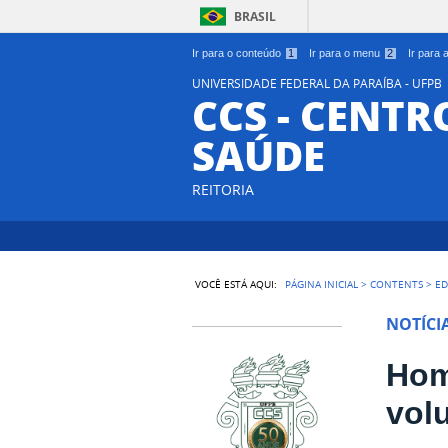
BRASIL
Ir para o conteúdo
1
Ir para o menu
2
Ir para
UNIVERSIDADE FEDERAL DA PARAÍBA - UFPB
CCS - CENTR
SAÚDE
REITORIA
VOCÊ ESTÁ AQUI:
PÁGINA INICIAL
>
CONTENTS
>
ED
NOTÍCI
Hom
vol