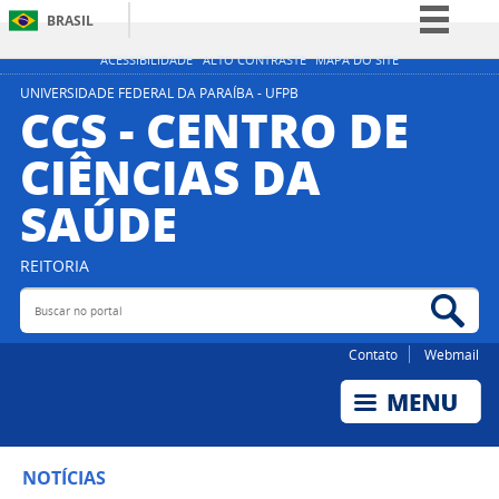
BRASIL
Simplifique!
ACESSIBILIDADE
ALTO CONTRASTE
MAPA DO SITE
Comunica BR
UNIVERSIDADE FEDERAL DA PARAÍBA - UFPB
CCS - CENTRO DE
Participe
CIÊNCIAS DA
Acesso à informação
SAÚDE
Legislação
Canais
REITORIA
Buscar no portal
Bus
Contato
Webmail
NOTÍCIAS