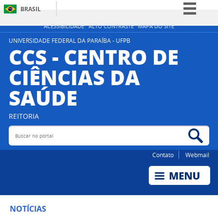
BRASIL
Simplifique!
ACESSIBILIDADE
ALTO CONTRASTE
MAPA DO SITE
Comunica BR
UNIVERSIDADE FEDERAL DA PARAÍBA - UFPB
CCS - CENTRO DE
Participe
CIÊNCIAS DA
Acesso à informação
SAÚDE
Legislação
Canais
REITORIA
Buscar no portal
Bus
Contato
Webmail
NOTÍCIAS