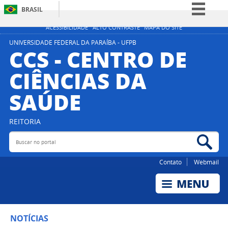
BRASIL
Simplifique!
ACESSIBILIDADE
ALTO CONTRASTE
MAPA DO SITE
Comunica BR
UNIVERSIDADE FEDERAL DA PARAÍBA - UFPB
CCS - CENTRO DE
Participe
CIÊNCIAS DA
Acesso à informação
SAÚDE
Legislação
Canais
REITORIA
Buscar no portal
Bus
Contato
Webmail
NOTÍCIAS