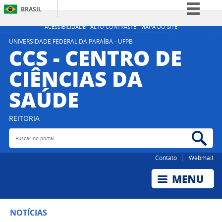
BRASIL
Simplifique!
ACESSIBILIDADE
ALTO CONTRASTE
MAPA DO SITE
Comunica BR
UNIVERSIDADE FEDERAL DA PARAÍBA - UFPB
CCS - CENTRO DE
Participe
CIÊNCIAS DA
Acesso à informação
SAÚDE
Legislação
Canais
REITORIA
Buscar no portal
Bus
Contato
Webmail
NOTÍCIAS