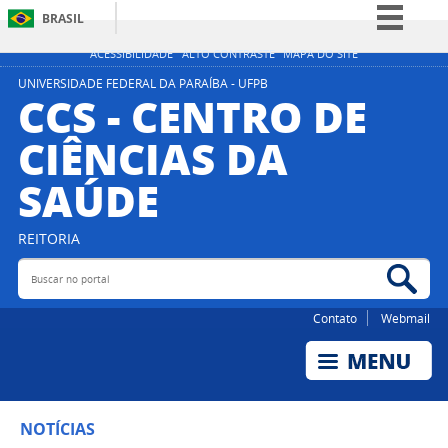
BRASIL
Simplifique!
ACESSIBILIDADE
ALTO CONTRASTE
MAPA DO SITE
Comunica BR
UNIVERSIDADE FEDERAL DA PARAÍBA - UFPB
CCS - CENTRO DE
Participe
CIÊNCIAS DA
Acesso à informação
SAÚDE
Legislação
Canais
REITORIA
Buscar no portal
Bus
Contato
Webmail
NOTÍCIAS