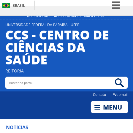
BRASIL
Simplifique!
ACESSIBILIDADE
ALTO CONTRASTE
MAPA DO SITE
Comunica BR
UNIVERSIDADE FEDERAL DA PARAÍBA - UFPB
CCS - CENTRO DE
Participe
CIÊNCIAS DA
Acesso à informação
SAÚDE
Legislação
Canais
REITORIA
Buscar no portal
Bus
Contato
Webmail
NOTÍCIAS