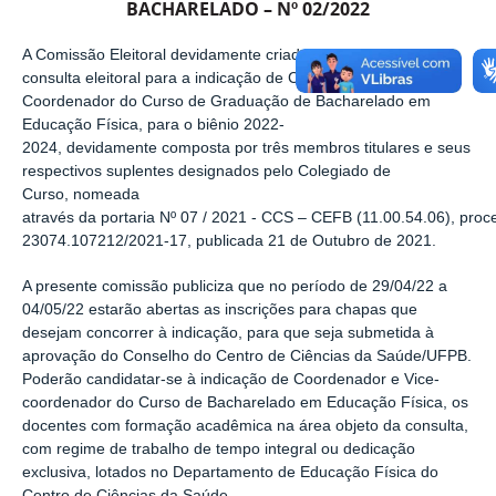
BACHARELADO – Nº 02/2022
A Comissão Eleitoral devidamente criada para coordenar a
consulta eleitoral para a
indicação de Coordenador e Vice
Coordenador do Curso de Graduação de Bacharelado em
Educação
Física,
para
o
biênio
2022-
2024,
devidamente
composta
por
três
membros
titulares
e seus
respectivos suplentes
designados
pelo Colegiado
de
Curso,
nomeada
através
da
portaria
Nº
07
/
2021
-
CCS
–
CEFB
(11.00.54.06),
proc
23074.107212/2021-17, publicada 21 de Outubro de 2021.
A presente comissão publiciza que no período de
29/04/22 a
04/05/22
estarão
abertas as inscrições para chapas que
desejam concorrer à indicação, para que seja
submetida à
aprovação do Conselho do Centro de Ciências da Saúde/UFPB.
Poderão
candidatar-se à indicação de Coordenador e Vice-
coordenador do Curso de Bacharelado em
Educação Física, os
docentes com formação acadêmica na área objeto da consulta,
com
regime de trabalho de tempo integral ou dedicação
exclusiva, lotados no Departamento de
Educação Física do
Centro de Ciências da Saúde.