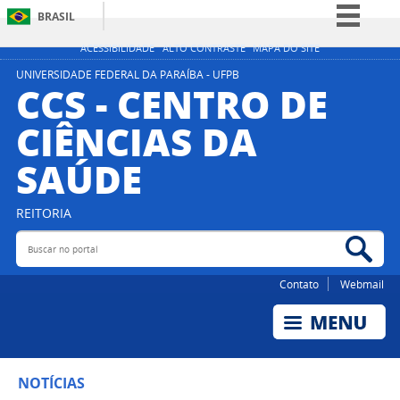
BRASIL
Simplifique!
ACESSIBILIDADE
ALTO CONTRASTE
MAPA DO SITE
Comunica BR
UNIVERSIDADE FEDERAL DA PARAÍBA - UFPB
CCS - CENTRO DE
Participe
CIÊNCIAS DA
Acesso à informação
SAÚDE
Legislação
Canais
REITORIA
Buscar no portal
Bus
Contato
Webmail
NOTÍCIAS