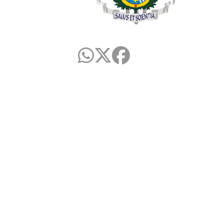
Centro de Ciências da Saúde - CCS
Cidade Universitária, João Pessoa - Para
CEP: 58.051-900
Telefone: +55 (83) 3216-7200