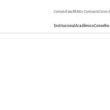
Contato
Fala.BR
Alto Contraste
Cores 
Institucional
Acadêmico
Conselho